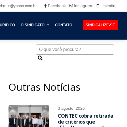
ebmur@yahoo.com.br
Facebook
Instagram
Linkedin
URÍDICO
O SINDICATO
CONTATO
SINDICALIZE-SE
Outras Notícias
3 agosto, 2026
CONTEC cobra retirada
de critérios que