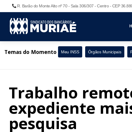
R. Barão do Monte Alto nº 70 - Sala 306/307 - Centro - CEP 36.8
Temas do Momento
Meu INSS
Órgãos Municipais
Trabalho remot
expediente mais
pesquisa