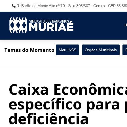
R. Barão do Monte Alto nº 70 - Sala 306/307 - Centro - CEP 36.8
Temas do Momento
Meu INSS
Órgãos Municipais
Caixa Econômic
específico para
deficiência