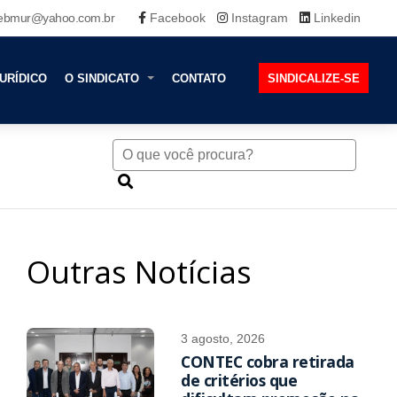
ebmur@yahoo.com.br
Facebook
Instagram
Linkedin
URÍDICO
O SINDICATO
CONTATO
SINDICALIZE-SE
Outras Notícias
3 agosto, 2026
CONTEC cobra retirada
de critérios que