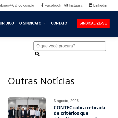
ebmur@yahoo.com.br
Facebook
Instagram
Linkedin
URÍDICO
O SINDICATO
CONTATO
SINDICALIZE-SE
Outras Notícias
3 agosto, 2026
CONTEC cobra retirada
de critérios que