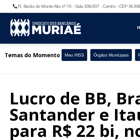
R. Barão do Monte Alto nº 70 - Sala 306/307 - Centro - CEP 36.8
Temas do Momento
Meu INSS
Órgãos Municipais
Lucro de BB, Br
Santander e Ita
para R$ 22 bi, n