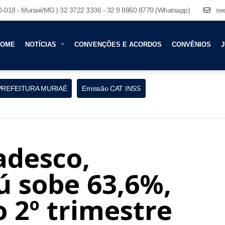
80-018 - Muriaé/MG | 32 3722 3336 - 32 9 8860 8770 (Whatsapp)
se
HOME
NOTÍCIAS
CONVENÇÕES E ACORDOS
CONVÊNIOS
J
PREFEITURA MURIAÉ
Emissão CAT INSS
adesco,
ú sobe 63,6%,
o 2º trimestre