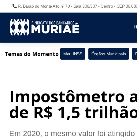
R. Barão do Monte Alto nº 70 - Sala 306/307 - Centro - CEP 36.8
Temas do Momento
Meu INSS
Órgãos Municipais
Impostômetro a
de R$ 1,5 trilhã
Em 2020, o mesmo valor foi atingido