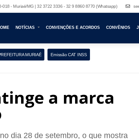
80-018 - Muriaé/MG | 32 3722 3336 - 32 9 8860 8770 (Whatsapp)
se
HOME
NOTÍCIAS
CONVENÇÕES E ACORDOS
CONVÊNIOS
J
PREFEITURA MURIAÉ
Emissão CAT INSS
tinge a marca
o
 no dia 28 de setembro, o que mostra