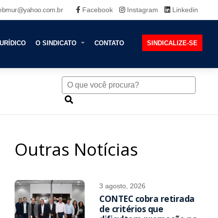
ebmur@yahoo.com.br
Facebook
Instagram
Linkedin
URÍDICO
O SINDICATO
CONTATO
SINDICALIZE-SE
Outras Notícias
3 agosto, 2026
CONTEC cobra retirada
de critérios que