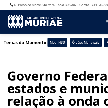
R. Barão do Monte Alto nº 70 - Sala 306/307 - Centro - CEP 36.8
Temas do Momento
Meu INSS
Órgãos Municipais
Governo Federal
estados e muni
relação à onda d