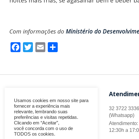
noites mais frias, se agasalhar bem e beber b
Com informações do
Ministério do Desenvolvim
Facebook
Twitter
Email
Share
Atendime
Usamos cookies em nosso site para
fornecer a experiência mais
32 3722 3336
relevante, lembrando suas
(Whatsapp)
preferências e visitas repetidas.
Clicando em “Aceitar”,
Atendimento: 
você concorda com o uso de
12:30h a 17:
TODOS os cookies.