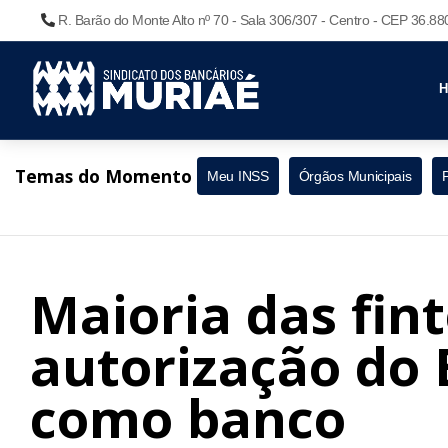
R. Barão do Monte Alto nº 70 - Sala 306/307 - Centro - CEP 36.8
Temas do Momento
Meu INSS
Órgãos Municipais
Maioria das fin
autorização do 
como banco