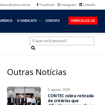
ebmur@yahoo.com.br
Facebook
Instagram
Linkedin
URÍDICO
O SINDICATO
CONTATO
SINDICALIZE-SE
Outras Notícias
3 agosto, 2026
CONTEC cobra retirada
de critérios que