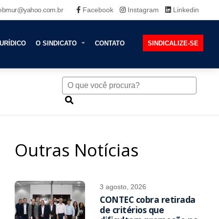
ebmur@yahoo.com.br
Facebook
Instagram
Linkedin
URÍDICO
O SINDICATO
CONTATO
SINDICALIZE-SE
Outras Notícias
3 agosto, 2026
CONTEC cobra retirada
de critérios que