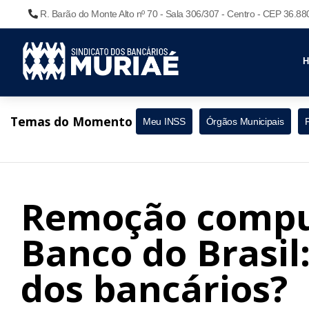
R. Barão do Monte Alto nº 70 - Sala 306/307 - Centro - CEP 36.8
Temas do Momento
Meu INSS
Órgãos Municipais
Remoção compu
Banco do Brasil:
dos bancários?