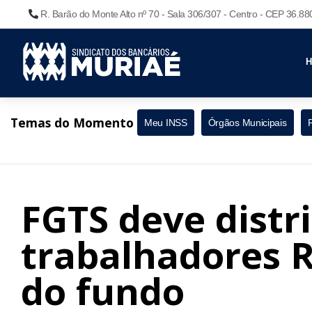
R. Barão do Monte Alto nº 70 - Sala 306/307 - Centro - CEP 36.8
Temas do Momento
Meu INSS
Órgãos Municipais
FGTS deve distr
trabalhadores R$
do fundo