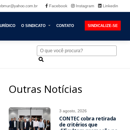
ebmur@yahoo.com.br
Facebook
Instagram
Linkedin
URÍDICO
O SINDICATO
CONTATO
SINDICALIZE-SE
Outras Notícias
3 agosto, 2026
CONTEC cobra retirada
de critérios que