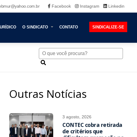
ebmur@yahoo.com.br
Facebook
Instagram
Linkedin
URÍDICO
O SINDICATO
CONTATO
SINDICALIZE-SE
Outras Notícias
3 agosto, 2026
CONTEC cobra retirada
de critérios que