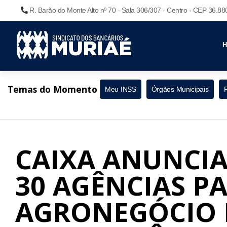
R. Barão do Monte Alto nº 70 - Sala 306/307 - Centro - CEP 36.8
Temas do Momento
Meu INSS
Órgãos Municipais
CAIXA ANUNCIA
30 AGÊNCIAS P
AGRONEGÓCIO 