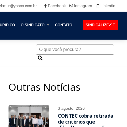
ebmur@yahoo.com.br
Facebook
Instagram
Linkedin
URÍDICO
O SINDICATO
CONTATO
SINDICALIZE-SE
Outras Notícias
3 agosto, 2026
CONTEC cobra retirada
de critérios que