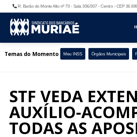
R. Barão do Monte Alto nº 70 - Sala 306/307 - Centro - CEP 36.8
Temas do Momento
Meu INSS
Órgãos Municipais
STF VEDA EXTE
AUXÍLIO-ACOM
TODAS AS APO