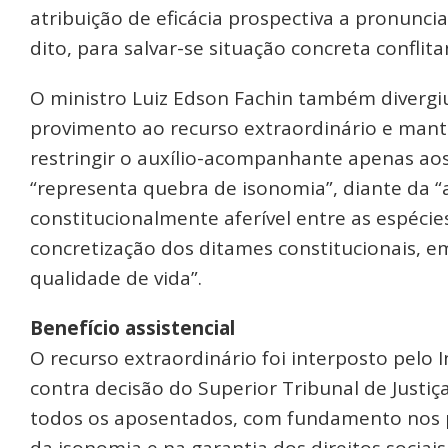
atribuição de eficácia prospectiva a pronunc
dito, para salvar-se situação concreta conflit
O ministro Luiz Edson Fachin também divergiu
provimento ao recurso extraordinário e manter
restringir o auxílio-acompanhante apenas aos
“representa quebra de isonomia”, diante da “
constitucionalmente aferível entre as espécies
concretização dos ditames constitucionais, em
qualidade de vida”.
Benefício assistencial
O recurso extraordinário foi interposto pelo I
contra decisão do Superior Tribunal de Justi
todos os aposentados, com fundamento nos p
da isonomia e na garantia dos direitos sociais