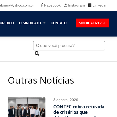
ebmur@yahoo.com.br
Facebook
Instagram
Linkedin
URÍDICO
O SINDICATO
CONTATO
SINDICALIZE-SE
Outras Notícias
3 agosto, 2026
CONTEC cobra retirada
de critérios que