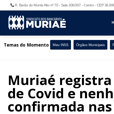
R. Barão do Monte Alto nº 70 - Sala 306/307 - Centro - CEP 36.8
Temas do Momento
Meu INSS
Órgãos Municipais
Muriaé registra
de Covid e nen
confirmada nas