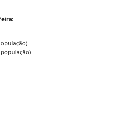
eira:
população)
 população)