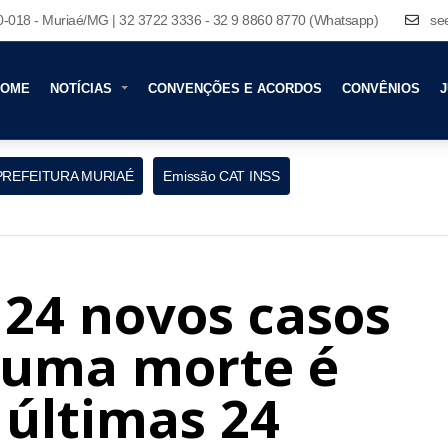
80-018 - Muriaé/MG | 32 3722 3336 - 32 9 8860 8770 (Whatsapp)
se
HOME
NOTÍCIAS
CONVENÇÕES E ACORDOS
CONVÊNIOS
J
PREFEITURA MURIAÉ
Emissão CAT INSS
 24 novos casos
huma morte é
 últimas 24