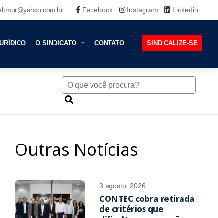
ebmur@yahoo.com.br
Facebook
Instagram
Linkedin
URÍDICO
O SINDICATO
CONTATO
SINDICALIZE-SE
Outras Notícias
3 agosto, 2026
CONTEC cobra retirada
de critérios que