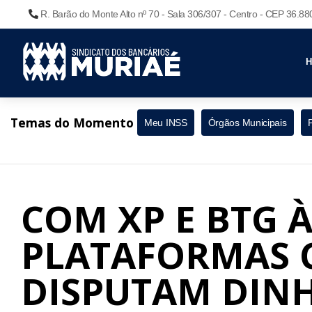
R. Barão do Monte Alto nº 70 - Sala 306/307 - Centro - CEP 36.8
Temas do Momento
Meu INSS
Órgãos Municipais
COM XP E BTG À
PLATAFORMAS 
DISPUTAM DINH