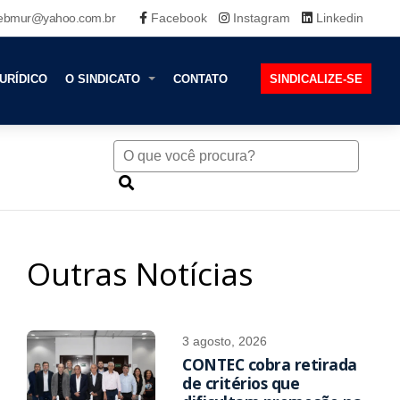
ebmur@yahoo.com.br
Facebook
Instagram
Linkedin
URÍDICO
O SINDICATO
CONTATO
SINDICALIZE-SE
Outras Notícias
3 agosto, 2026
CONTEC cobra retirada
de critérios que