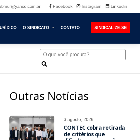
ebmur@yahoo.com.br
Facebook
Instagram
Linkedin
URÍDICO
O SINDICATO
CONTATO
SINDICALIZE-SE
Outras Notícias
3 agosto, 2026
CONTEC cobra retirada
de critérios que