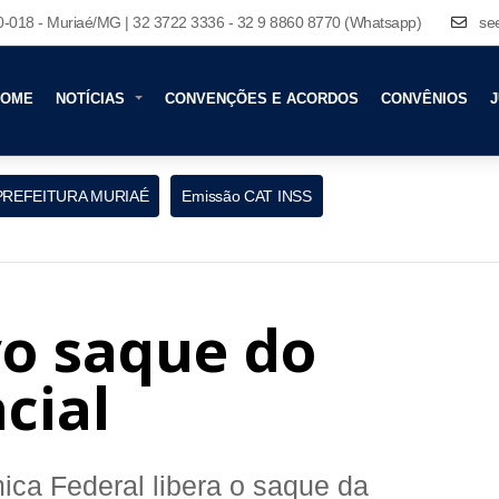
80-018 - Muriaé/MG | 32 3722 3336 - 32 9 8860 8770 (Whatsapp)
se
HOME
NOTÍCIAS
CONVENÇÕES E ACORDOS
CONVÊNIOS
J
PREFEITURA MURIAÉ
Emissão CAT INSS
vo saque do
cial
mica Federal libera o saque da