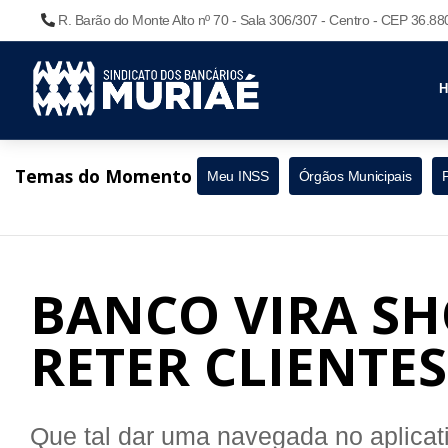
R. Barão do Monte Alto nº 70 - Sala 306/307 - Centro - CEP 36.8
Temas do Momento
Meu INSS
Órgãos Municipais
BANCO VIRA S
RETER CLIENTES
Que tal dar uma navegada no aplica