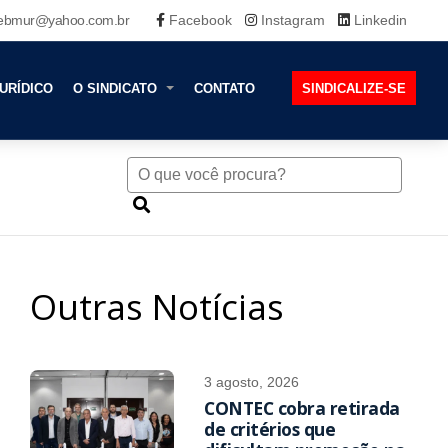
ebmur@yahoo.com.br
Facebook
Instagram
Linkedin
URÍDICO
O SINDICATO
CONTATO
SINDICALIZE-SE
Outras Notícias
3 agosto, 2026
CONTEC cobra retirada
de critérios que