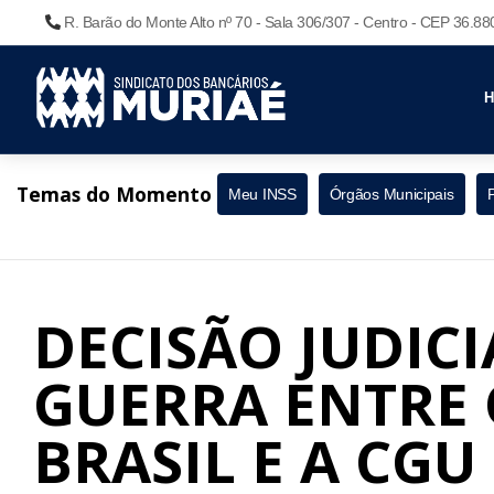
R. Barão do Monte Alto nº 70 - Sala 306/307 - Centro - CEP 36.8
Temas do Momento
Meu INSS
Órgãos Municipais
DECISÃO JUDICI
GUERRA ENTRE
BRASIL E A CGU