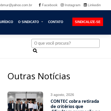
ebmur@yahoo.com.br
Facebook
Instagram
Linkedin
URÍDICO
O SINDICATO
CONTATO
SINDICALIZE-SE
Outras Notícias
3 agosto, 2026
CONTEC cobra retirada
de critérios que