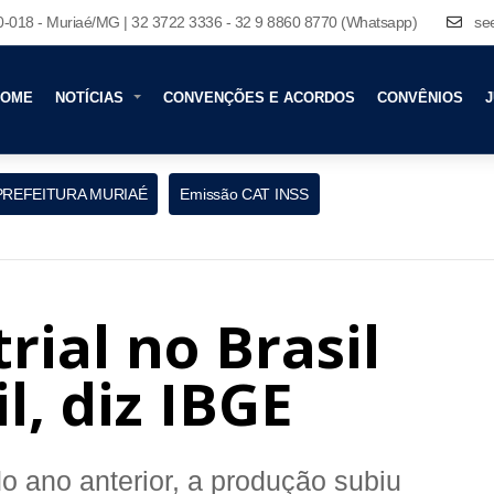
80-018 - Muriaé/MG | 32 3722 3336 - 32 9 8860 8770 (Whatsapp)
se
HOME
NOTÍCIAS
CONVENÇÕES E ACORDOS
CONVÊNIOS
J
PREFEITURA MURIAÉ
Emissão CAT INSS
rial no Brasil
l, diz IBGE
ano anterior, a produção subiu