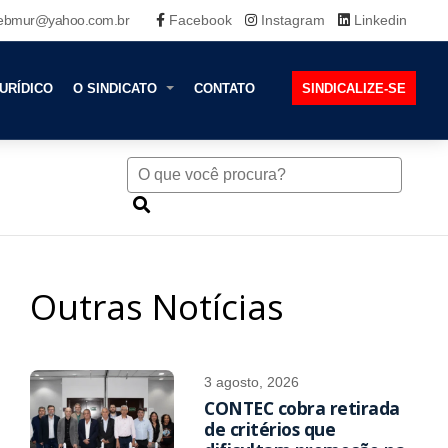
ebmur@yahoo.com.br
Facebook
Instagram
Linkedin
URÍDICO
O SINDICATO
CONTATO
SINDICALIZE-SE
Outras Notícias
3 agosto, 2026
CONTEC cobra retirada
de critérios que