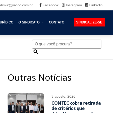
ebmur@yahoo.com.br
Facebook
Instagram
Linkedin
URÍDICO
O SINDICATO
CONTATO
SINDICALIZE-SE
Outras Notícias
3 agosto, 2026
CONTEC cobra retirada
de critérios que