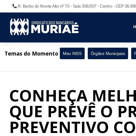
R. Barão do Monte Alto nº 70 - Sala 306/307 - Centro - CEP 36.8
Temas do Momento
Meu INSS
Órgãos Municipais
CONHEÇA MELHO
QUE PREVÊ O 
PREVENTIVO CO