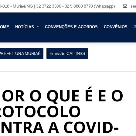
80-018 - Muriaé/MG | 32 3722 3336 - 32 9 8860 8770 (Whatsapp)
se
HOME
NOTÍCIAS
CONVENÇÕES E ACORDOS
CONVÊNIOS
J
PREFEITURA MURIAÉ
Emissão CAT INSS
R O QUE É E O
PROTOCOLO
NTRA A COVID-