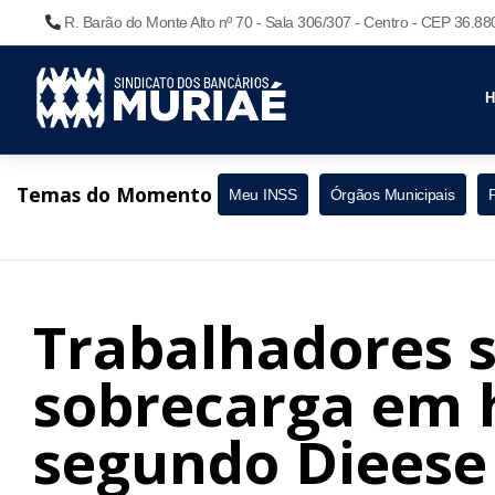
R. Barão do Monte Alto nº 70 - Sala 306/307 - Centro - CEP 36.8
Temas do Momento
Meu INSS
Órgãos Municipais
Trabalhadores 
sobrecarga em 
segundo Dieese