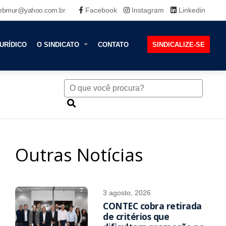
ebmur@yahoo.com.br
Facebook
Instagram
Linkedin
URÍDICO
O SINDICATO
CONTATO
SINDICALIZE-SE
Outras Notícias
3 agosto, 2026
CONTEC cobra retirada
de critérios que