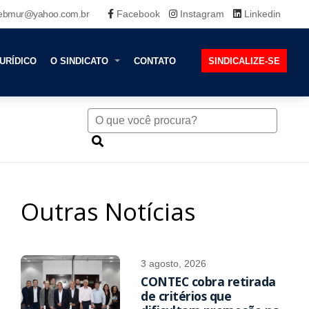
ebmur@yahoo.com.br
Facebook
Instagram
Linkedin
URÍDICO
O SINDICATO
CONTATO
SINDICALIZE-SE
Outras Notícias
3 agosto, 2026
CONTEC cobra retirada
de critérios que