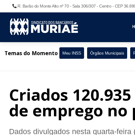
R. Barão do Monte Alto nº 70 - Sala 306/307 - Centro - CEP 36.8
Temas do Momento
Meu INSS
Órgãos Municipais
Criados 120.935
de emprego no p
Dados divulgados nesta quarta-feira