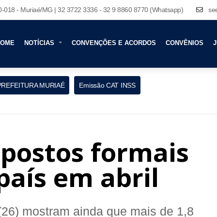
80-018 - Muriaé/MG | 32 3722 3336 - 32 9 8860 8770 (Whatsapp)
se
HOME
NOTÍCIAS
CONVENÇÕES E ACORDOS
CONVÊNIOS
J
PREFEITURA MURIAÉ
Emissão CAT INSS
 postos formais
aís em abril
 (26) mostram ainda que mais de 1,8