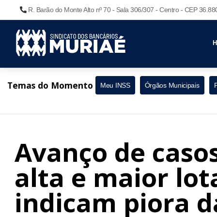
R. Barão do Monte Alto nº 70 - Sala 306/307 - Centro - CEP 36.8
Temas do Momento
Meu INSS
Órgãos Municipais
Avanço de casos
alta e maior lot
indicam piora 