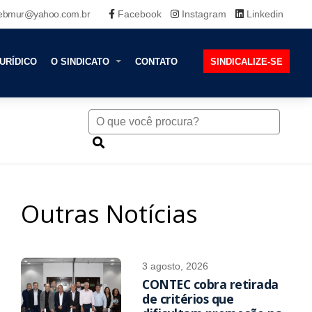
ebmur@yahoo.com.br
Facebook
Instagram
Linkedin
URÍDICO
O SINDICATO
CONTATO
SINDICALIZE-SE
Outras Notícias
3 agosto, 2026
CONTEC cobra retirada
de critérios que