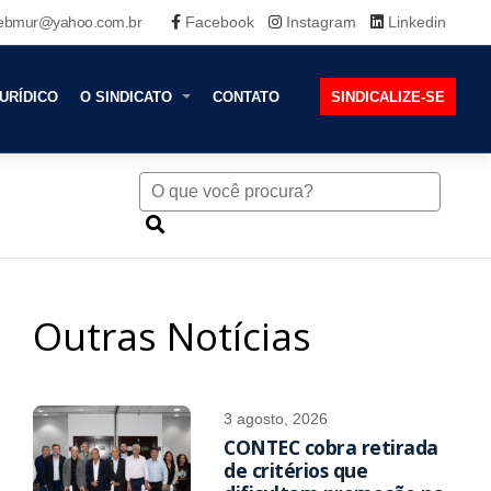
ebmur@yahoo.com.br
Facebook
Instagram
Linkedin
URÍDICO
O SINDICATO
CONTATO
SINDICALIZE-SE
Outras Notícias
3 agosto, 2026
CONTEC cobra retirada
de critérios que