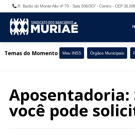
R. Barão do Monte Alto nº 70 - Sala 306/307 - Centro - CEP 36.8
Temas do Momento
Meu INSS
Órgãos Municipais
Aposentadoria:
você pode solici